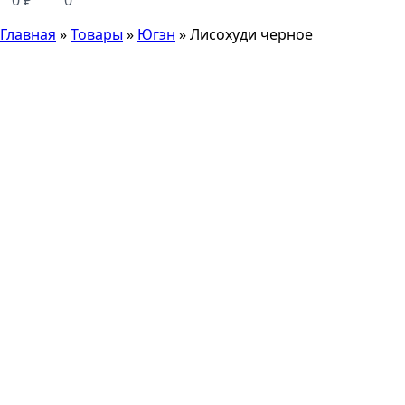
0
₽
0
Главная
»
Товары
»
Югэн
»
Лисохуди черное