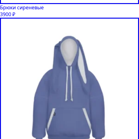
Брюки сиреневые
3900
₽