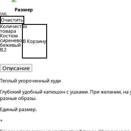
Размер
S
M
L
Очистить
Количество
товара
Костюм
сиренево-
В Корзину
бежевый
В.2
Описание
Теплый укороченный худи
Глубокий удобный капюшон с ушками. При желании, на
разные образы.
Единый размер.
+