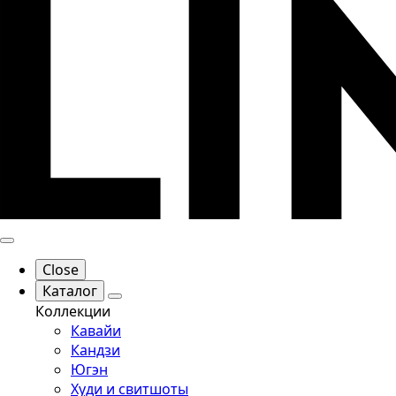
Close
Каталог
Коллекции
Кавайи
Кандзи
Югэн
Худи и свитшоты